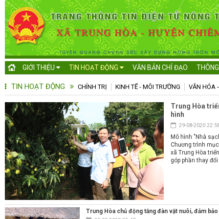
GIỚI THIỆU
TIN HOẠT ĐỘNG
VĂN BẢN CHỈ ĐẠO
THÔNG
TIN HOẠT ĐỘNG
CHÍNH TRỊ
KINH TẾ - MÔI TRƯỜNG
VĂN HÓA -
Trung Hòa triể
hình
29-08-2020 22:5
Mô hình "Nhà sạch
Chương trình mục
xã Trung Hòa triể
góp phần thay đổi
Trung Hòa chủ động tăng đàn vật nuôi, đảm bảo