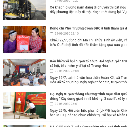
27-09-2020 10:27
Xe khách giường nằm đang di chuyển thì bất ngờ 
đẩy phương tiện này đi một đoạn mới dừng lại. Vụ t
Đồng chí Phó Trưởng đoàn ĐBQH tỉnh thăm gia đ
29-08-2020 23:10
Chiểu 22/7, đồng chí Ma Thị Thúy, Tỉnh ủy viên,
biểu Quốc hội tỉnh đã đến thăm tặng quà các gia đ
Bảo hiểm xã hội huyện tổ chức Hội nghị tuyên tru
xã hội, bảo hiểm y tế tại xã Trung Hòa
29-08-2020 23:08
Ngày 15/7, tại nhà văn hóa thôn Đoàn Kết, xã Tr
Hóa đã tổ chức hội nghị nghị thông tin, truyền thông
Hội nghị truyền thông chương trình mục tiêu qu
động “Xây dựng gia đình 5 không, 3 sạch”; xử lý 
29-08-2020 23:01
Ngày 26/5, Hội Liên hiệp phụ nữ (LHPN) huyện Ch
ban MTTQ, các tổ chức chính trị - xã hội xã Nhân L