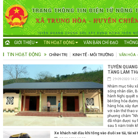
GIỚI THIỆU
TIN HOẠT ĐỘNG
VĂN BẢN CHỈ ĐẠO
THÔNG
TIN HOẠT ĐỘNG
CHÍNH TRỊ
KINH TẾ - MÔI TRƯỜNG
VĂN HÓA -
TUYÊN QUANG:
TẦNG LÀM THA
29-09-2020 14:2
Nhằm mục tiêu xâ
sống nhân dân, B
hành Nghị quyết 
bê-tông hóa đường
hàng hóa; xây dựn
với sân thể thao 
phương châm “Nhâ
đã nhận được sự 
sau 5 năm triển k
cho những vùng q
Xe khách nát đầu khi tông vào đuôi xe tải, tài x